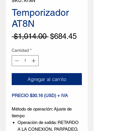
SKU: AT8N
Temporizador
AT8N
Precio
Precio de oferta
 $1,014.00 
$684.45
Cantidad
*
Agregar al carrito
PRECIO $30.16 (USD) + IVA
Método de operación: Ajuste de
tiempo
Operación de salida: RETARDO
A LA CONEXIÓN, PARPADEO,