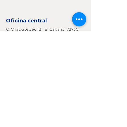
Oficina central
C. Chapultepec 121, El Calvario, 72730
Sanctorum, Pue., México
222 230 3861
Ventas@ecm-ia.com
Redes
Facebook
Instagram
LinkedIn
Consultas
Para cualquier consulta, duda o
mención, manda un mensaje al