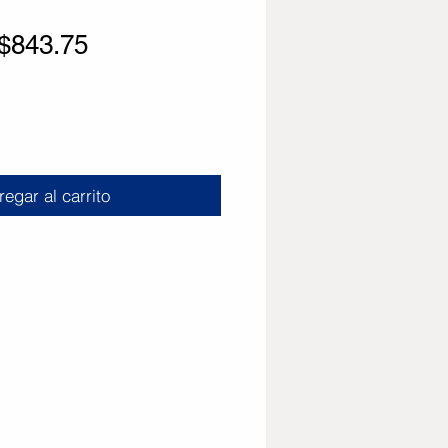
Precio
Precio de oferta
$843.75
egar al carrito