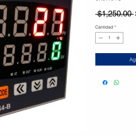
 $1,250.00 
Cantidad
*
Agr