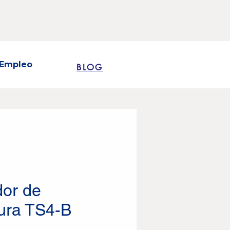
Empleo
BLOG
dor de
ura TS4-B