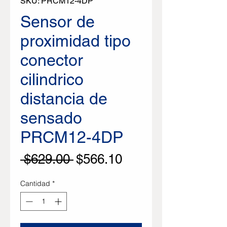
SKU: PRCM12-4DP
Sensor de
proximidad tipo
conector
cilindrico
distancia de
sensado
PRCM12-4DP
Precio
Precio de oferta
 $629.00 
$566.10
Cantidad
*