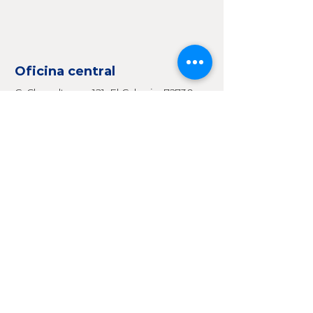
Oficina central
C. Chapultepec 121, El Calvario, 72730
Sanctorum, Pue., México
222 230 3861
Ventas@ecm-ia.com
Redes
Facebook
Instagram
LinkedIn
Consultas
Para cualquier consulta, duda o