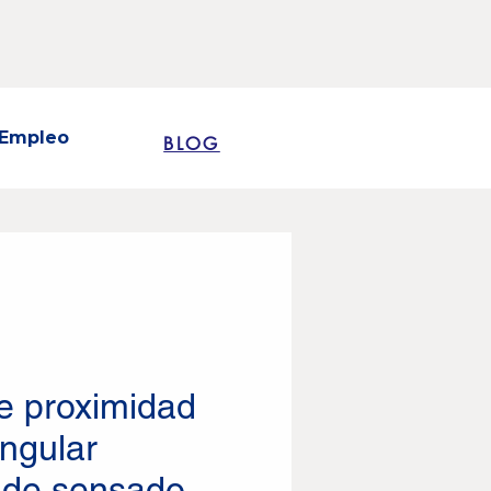
Empleo
BLOG
e proximidad
angular
a de sensado