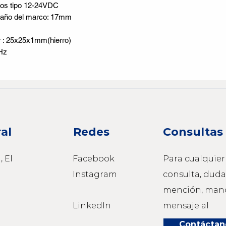
ilos tipo 12-24VDC
Tamaño del marco: 17mm
r : 25x25x1mm(hierro)
0Hz
al
Redes
Consultas
, El
Facebook
Para cualquier
Instagram
consulta, duda
mención, man
LinkedIn
mensaje al
Contáctan