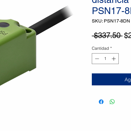
PSN17-
SKU: PSN17-8DN
Pr
 $337.50 
$
Cantidad
*
Agr