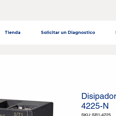
Tienda
Solicitar un Diagnostico
Disipado
4225-N
SKU: SR1-4225