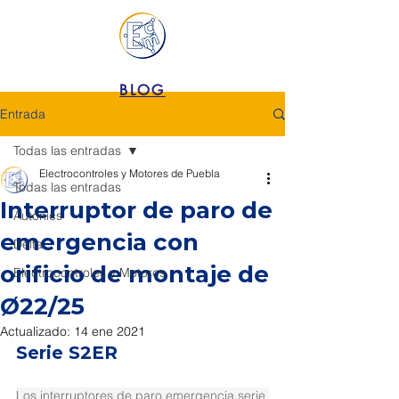
BLOG
Entrada
Todas las entradas
Electrocontroles y Motores de Puebla
Todas las entradas
Interruptor de paro de
Autonics
emergencia con
Delta
orificio de montaje de
Electrocontroles y Motores
Ø22/25
Actualizado:
14 ene 2021
Serie S2ER
Los interruptores de paro emergencia serie 